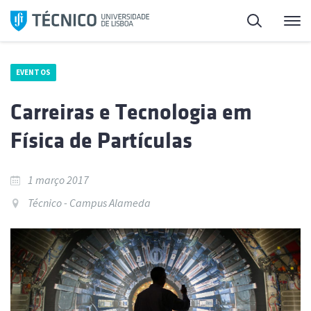
Saltar
Pesquisa
Me
para
o
conteúdo
EVENTOS
Carreiras e Tecnologia em
Física de Partículas
1 março 2017
Técnico - Campus Alameda