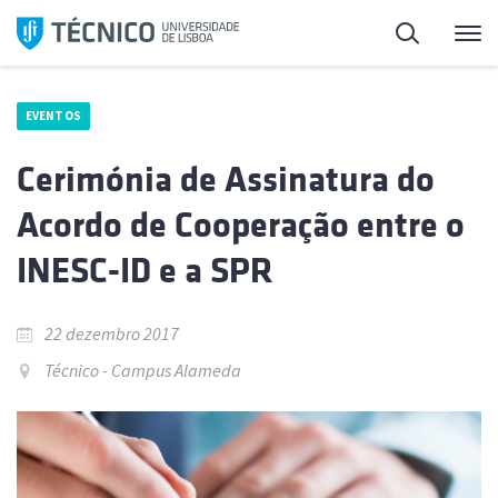
Saltar
Pesquisa
Me
para
o
conteúdo
EVENTOS
Cerimónia de Assinatura do
Acordo de Cooperação entre o
INESC-ID e a SPR
22 dezembro 2017
Técnico - Campus Alameda