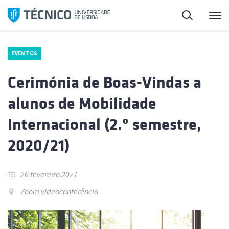
Saltar
Pesquisa
Me
para
o
conteúdo
EVENTOS
Cerimónia de Boas-Vindas a
alunos de Mobilidade
Internacional (2.º semestre,
2020/21)
26 fevereiro 2021
Zoom videoconferência