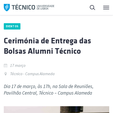
Saltar
Pesquisa
Me
para
o
conteúdo
EVENTOS
Cerimónia de Entrega das
Bolsas Alumni Técnico
17 março
Técnico - Campus Alameda
Dia 17 de março, às 17h, na Sala de Reuniões,
Pavilhão Central, Técnico – Campus Alameda