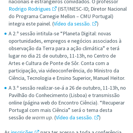
nacionais e estrangeiros convidados. O professor
Rodrigo Rodrigues
(IST/INESC-ID; Diretor Nacional
do Programa Carnegie Mellon – CMU Portugal)
integra este painel. (
Vídeo da sessão.
)
A 2.ª sessão intitula-se “Planeta Digital: novas
oportunidades, empregos e negócios associados à
observação da Terra para a ação climática” e terá
lugar no dia 21 de outubro, 11-13h, no Centro de
Artes e Cultura de Ponte de Sôr. Conta com a
participação, via videoconferência, do Ministro da
Ciência, Tecnologia e Ensino Superior, Manuel Heitor.
A 3.ª sessão realizar-se-á a 26 de outubro, 11-13h, no
Pavilhão do Conhecimento (Lisboa) e transmissão
online (página web do Encontro Ciência). “Recuperar
Portugal com mais Ciência” será o tema desta
sessão de
warm up
. (
Vídeo da sessão.
)
As
inscrições
para ter acesso a toda a conferência,