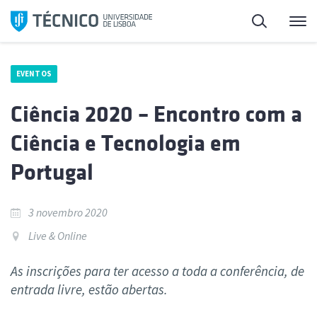
Saltar
Pesquisa
Me
para
o
conteúdo
EVENTOS
Ciência 2020 – Encontro com a
Ciência e Tecnologia em
Portugal
3 novembro 2020
Live & Online
As inscrições para ter acesso a toda a conferência, de
entrada livre, estão abertas.