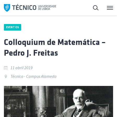
Saltar
Pesquisa
Me
para
o
conteúdo
EVENTOS
Colloquium de Matemática –
Pedro J. Freitas
11 abril 2019
Técnico - Campus Alameda