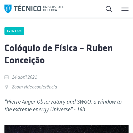
Saltar
Pesquisa
Me
para
o
conteúdo
EVENTOS
Colóquio de Física – Ruben
Conceição
14 abril 2021
Zoom videoconferência
“Pierre Auger Observatory and SWGO: a window to
the extreme energy Universe” - 16h