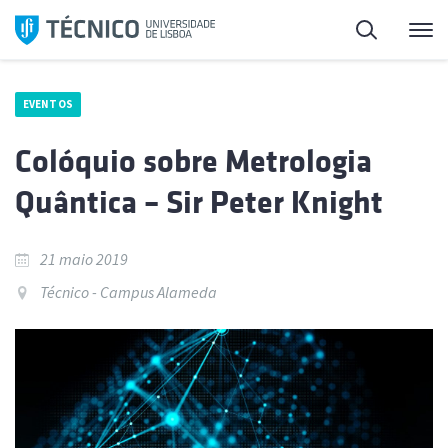
Saltar
Pesquisa
Me
para
o
conteúdo
EVENTOS
Colóquio sobre Metrologia
Quântica – Sir Peter Knight
21 maio 2019
Técnico - Campus Alameda