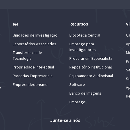
I&I
Recursos
Vi
Unidades de Investigação
Biblioteca Central
Ca
Laboratórios Associados
Emprego para
Ap
Investigadores
Transferência de
Mo
Tecnologia
Procurar um Especialista
Pr
Propriedade Intelectual
Repositório Institucional
Se
Parcerias Empresariais
Equipamento Audiovisual
Se
Empreendedorismo
Software
e
Ap
Banco de Imagens
Re
Emprego
Junte-se a nós