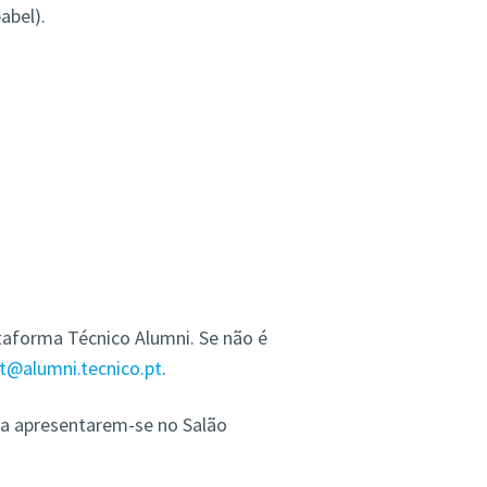
abel).
taforma Técnico Alumni. Se não é
t@alumni.tecnico.pt
.
 a apresentarem-se no Salão