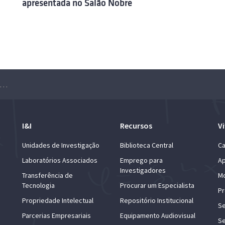
apresentada no Salão Nobre
rsas sem Moderação” – Inteligência Artificial: evolução ou revolução, 19 abril no Salão Nobre
I&I
Recursos
Vi
Unidades de Investigação
Biblioteca Central
Ca
Laboratórios Associados
Emprego para
Ap
Investigadores
Transferência de
Mo
Tecnologia
Procurar um Especialista
Pr
Propriedade Intelectual
Repositório Institucional
Se
Parcerias Empresariais
Equipamento Audiovisual
Se