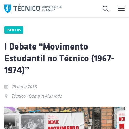
Saltar
Pesquisa
Me
para
o
conteúdo
EVENTOS
I Debate “Movimento
Estudantil no Técnico (1967-
1974)”
29 maio 2018
Técnico - Campus Alameda