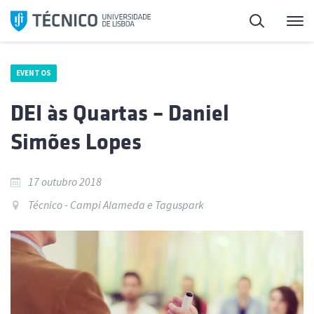
Saltar
Pesquisa
Me
para
o
conteúdo
EVENTOS
DEI às Quartas – Daniel
Simões Lopes
17 outubro 2018
Técnico - Campi Alameda e Taguspark