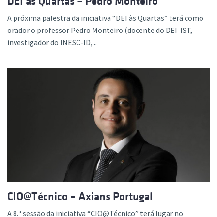
DEI às Quartas – Pedro Monteiro
A próxima palestra da iniciativa “DEI às Quartas” terá como
orador o professor Pedro Monteiro (docente do DEI-IST,
investigador do INESC-ID,...
CIO@Técnico – Axians Portugal
A 8.ª sessão da iniciativa “CIO@Técnico” terá lugar no