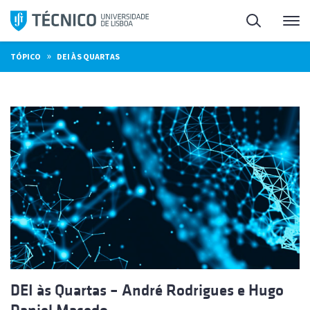
Saltar
Pesquisa
Me
para
o
»
TÓPICO
DEI ÀS QUARTAS
conteúdo
DEI às Quartas – André Rodrigues e Hugo