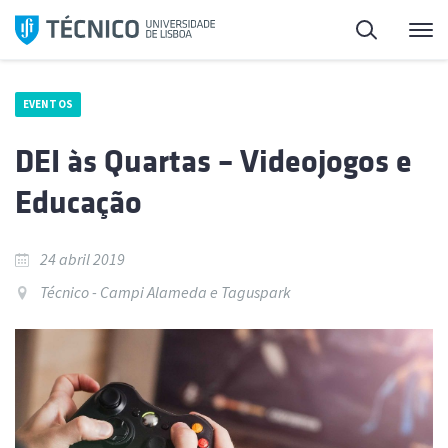
Saltar
Pesquisa
Me
para
o
conteúdo
EVENTOS
DEI às Quartas – Videojogos e
Educação
24 abril 2019
Técnico - Campi Alameda e Taguspark