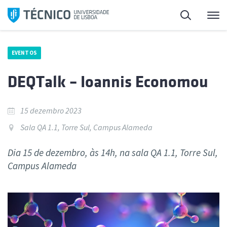
Saltar
Pesquisa
Me
para
o
conteúdo
EVENTOS
DEQTalk – Ioannis Economou
15 dezembro 2023
Sala QA 1.1, Torre Sul, Campus Alameda
Dia 15 de dezembro, às 14h, na sala QA 1.1, Torre Sul,
Campus Alameda