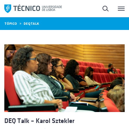
Saltar
Pesquisa
Me
para
o
»
TÓPICO
DEQTALK
conteúdo
DEQ Talk – Karol Sztekler