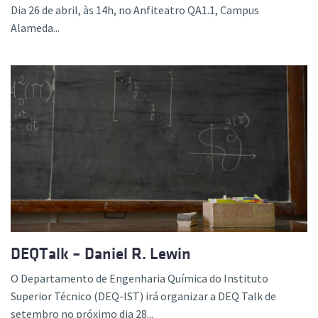
Dia 26 de abril, às 14h, no Anfiteatro QA1.1, Campus
Alameda...
DEQTalk – Daniel R. Lewin
O Departamento de Engenharia Química do Instituto
Superior Técnico (DEQ-IST) irá organizar a DEQ Talk de
setembro no próximo dia 28...