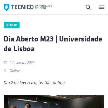
Saltar
Pesquisa
Me
para
o
conteúdo
EVENTOS
Dia Aberto M23 | Universidade
de Lisboa
2 fevereiro 2024
Online
Dia 2 de fevereiro, às 10h, online