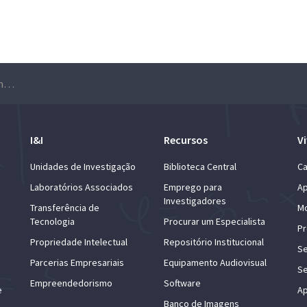
ENEGI 2019 – 8.º Encontro Nacional de Engenharia e Gestão Industrial
I&I
Recursos
Vi
Unidades de Investigação
Biblioteca Central
Ca
Laboratórios Associados
Emprego para
Ap
Investigadores
Transferência de
Mo
Tecnologia
Procurar um Especialista
Pr
Propriedade Intelectual
Repositório Institucional
Se
Parcerias Empresariais
Equipamento Audiovisual
Se
Empreendedorismo
Software
e
Ap
Banco de Imagens