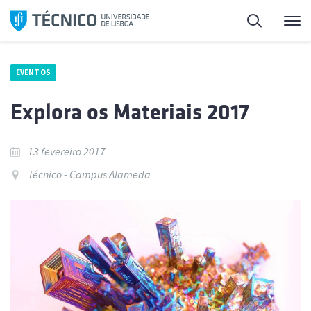
Saltar
Pesquisa
Me
para
o
conteúdo
EVENTOS
Explora os Materiais 2017
13 fevereiro 2017
Técnico - Campus Alameda