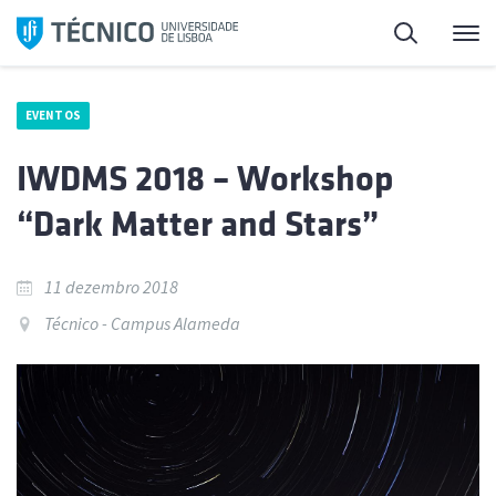
Saltar
Pesquisa
Me
para
o
conteúdo
EVENTOS
IWDMS 2018 – Workshop
“Dark Matter and Stars”
11 dezembro 2018
Técnico - Campus Alameda