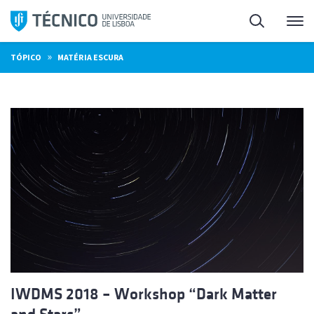
Saltar
Pesquisa
Me
para
o
»
TÓPICO
MATÉRIA ESCURA
conteúdo
IWDMS 2018 – Workshop “Dark Matter