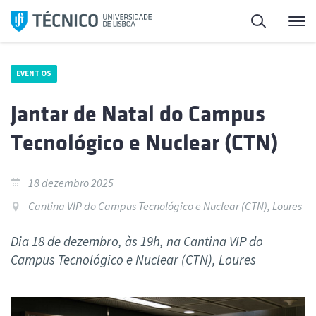
Saltar
Pesquisa
Me
para
o
conteúdo
EVENTOS
Jantar de Natal do Campus
Tecnológico e Nuclear (CTN)
18 dezembro 2025
Cantina VIP do Campus Tecnológico e Nuclear (CTN), Loures
Dia 18 de dezembro, às 19h, na Cantina VIP do
Campus Tecnológico e Nuclear (CTN), Loures