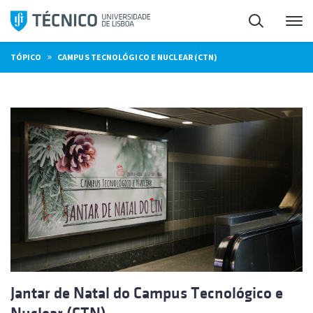
Saltar
Pesquisa
Me
para
o
»
TÓPICO
CAMPUS TECNOLÓGICO E NUCLEAR (CTN)
conteúdo
Jantar de Natal do Campus Tecnológico e