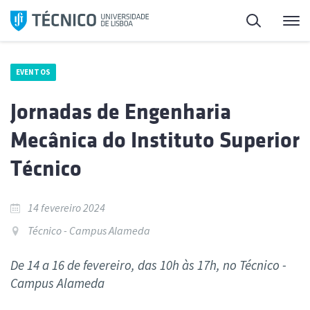
Saltar
Pesquisa
Me
para
o
conteúdo
EVENTOS
Jornadas de Engenharia
Mecânica do Instituto Superior
Técnico
14 fevereiro 2024
Técnico - Campus Alameda
De 14 a 16 de fevereiro, das 10h às 17h, no Técnico -
Campus Alameda