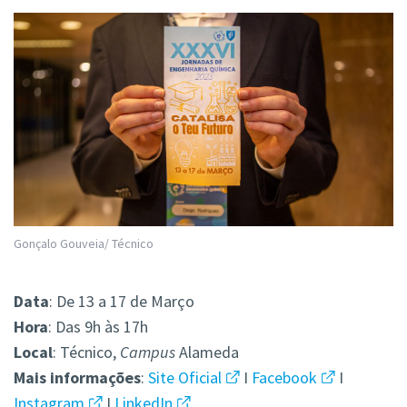
Gonçalo Gouveia/ Técnico
Data
: De 13 a 17 de Março
Hora
: Das 9h às 17h
Local
: Técnico,
Campus
Alameda
Mais informações
:
Site Oficial
I
Facebook
I
Instagram
I
LinkedIn