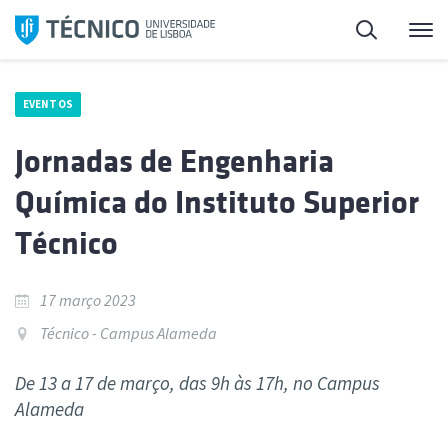
Saltar
Pesquisa
Me
para
o
conteúdo
EVENTOS
Jornadas de Engenharia
Química do Instituto Superior
Técnico
17 março 2023
Técnico - Campus Alameda
De 13 a 17 de março, das 9h às 17h, no Campus
Alameda