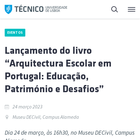
Saltar
Pesquisa
Me
para
o
conteúdo
EVENTOS
Lançamento do livro
“Arquitectura Escolar em
Portugal: Educação,
Património e Desafios”
24 março 2023
Museu DECivil, Campus Alameda
Dia 24 de março, às 16h30, no Museu DECivil, Campus