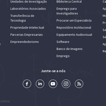
Unidades de Investigação
Biblioteca Central
Ca
Laboratórios Associados
Emprego para
Ap
Investigadores
Transferência de
Mo
Tecnologia
Procurar um Especialista
Pr
Propriedade Intelectual
Repositório Institucional
Se
Parcerias Empresariais
Equipamento Audiovisual
Se
Empreendedorismo
Software
e
Ap
Banco de Imagens
Re
Emprego
Junte-se a nós
 Lisboa