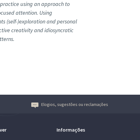
c practice using an approach to
cused attention. Using
ts (self-)exploration and personal
tive creativity and idiosyncratic
tterns.
Elogios, sugestões ou reclamações
ver
Informações