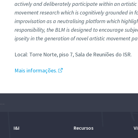
actively and deliberately participate within an artisti
movement research which is cognitively grounded in fo
improvisation as a neutralising platform which highligh
responsibility, the BLM is designed to encourage subjec
ipseity in the generation of novel artistic movement pa
Local: Torre Norte, piso 7, Sala de Reuniões do ISR.
Mais informações.
B Art & Science Talk – Sylvia Rijmer
I&I
Recursos
Vi