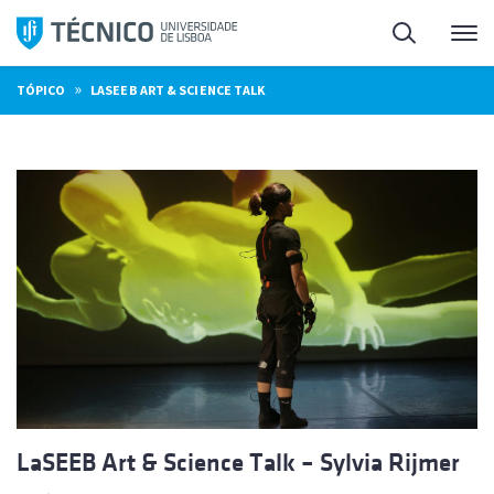
Saltar
Pesquisa
Me
para
o
»
TÓPICO
LASEEB ART & SCIENCE TALK
conteúdo
LaSEEB Art & Science Talk – Sylvia Rijmer