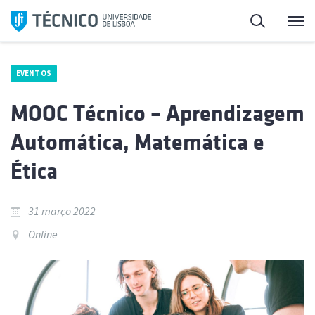
Saltar
Pesquisa
Me
para
o
conteúdo
EVENTOS
MOOC Técnico – Aprendizagem
Automática, Matemática e
Ética
31 março 2022
Online