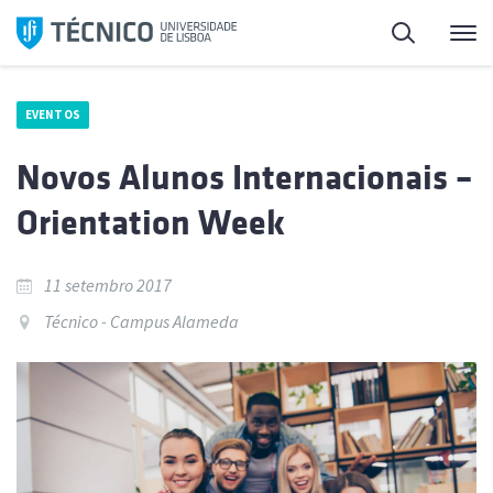
Saltar
Pesquisa
Me
para
o
conteúdo
EVENTOS
Novos Alunos Internacionais –
Orientation Week
11 setembro 2017
Técnico - Campus Alameda