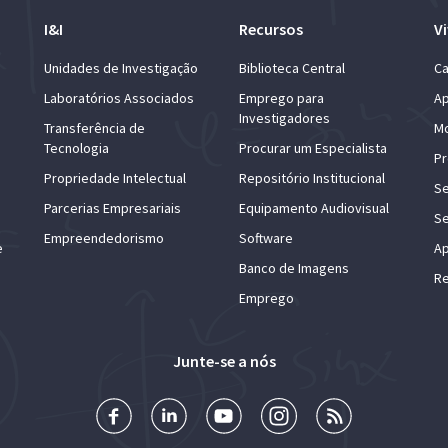
I&I
Recursos
Vi
Unidades de Investigação
Biblioteca Central
Ca
Laboratórios Associados
Emprego para
Ap
Investigadores
Transferência de
Mo
Tecnologia
Procurar um Especialista
Pr
Propriedade Intelectual
Repositório Institucional
Se
Parcerias Empresariais
Equipamento Audiovisual
Se
Empreendedorismo
Software
e
Ap
Banco de Imagens
Re
Emprego
Junte-se a nós