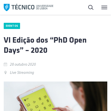
Saltar
Pesquisa
Me
para
o
conteúdo
EVENTOS
VI Edição dos “PhD Open
Days” – 2020
28 outubro 2020
Live Streaming