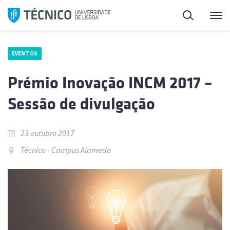
Saltar
Pesquisa
Me
para
o
conteúdo
EVENTOS
Prémio Inovação INCM 2017 –
Sessão de divulgação
23 outubro 2017
Técnico - Campus Alameda