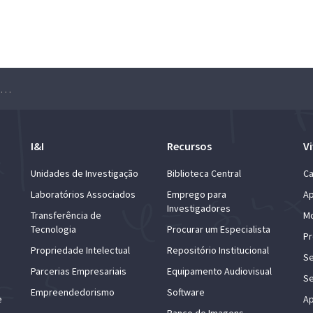
Priberam Machine Learning Lunch Seminar – Wilson Silva
I&I
Recursos
Vi
Unidades de Investigação
Biblioteca Central
Ca
Laboratórios Associados
Emprego para
Ap
Investigadores
Transferência de
Mo
Tecnologia
Procurar um Especialista
Pr
Propriedade Intelectual
Repositório Institucional
Se
Parcerias Empresariais
Equipamento Audiovisual
Se
Empreendedorismo
Software
e
Ap
Banco de Imagens