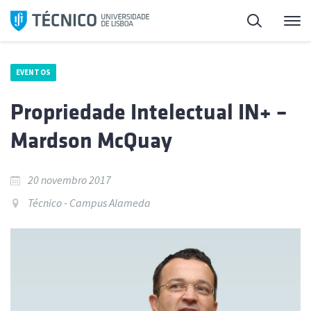
Saltar
Pesquisa
Me
para
o
conteúdo
EVENTOS
Propriedade Intelectual IN+ –
Mardson McQuay
20 novembro 2017
Técnico - Campus Alameda