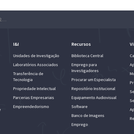
Semana C&T 2019 – Dia Aberto C2TN
I&I
Recursos
Vi
Unidades de Investigação
Biblioteca Central
Ca
Laboratórios Associados
Emprego para
Ap
Investigadores
Transferência de
Mo
Tecnologia
Procurar um Especialista
Pr
Propriedade Intelectual
Repositório Institucional
Se
Parcerias Empresariais
Equipamento Audiovisual
Se
Empreendedorismo
Software
e
Ap
Banco de Imagens
Re
Emprego