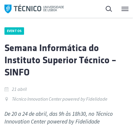
Saltar
Pesquisa
Me
para
o
conteúdo
EVENTOS
Semana Informática do
Instituto Superior Técnico –
SINFO
21 abril
Técnico Innovation Center powered by Fidelidade
De 20 a 24 de abril, das 9h às 18h30, no Técnico
Innovation Center powered by Fidelidade