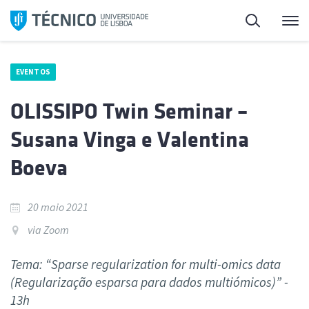
Saltar
Pesquisa
Me
para
o
conteúdo
EVENTOS
OLISSIPO Twin Seminar –
Susana Vinga e Valentina
Boeva
20 maio 2021
via Zoom
Tema: “Sparse regularization for multi-omics data
(Regularização esparsa para dados multiómicos)” -
13h