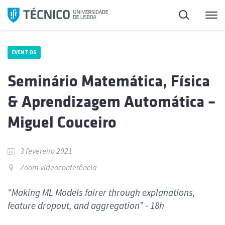
Saltar
Pesquisa
Me
para
o
conteúdo
EVENTOS
Seminário Matemática, Física
& Aprendizagem Automática –
Miguel Couceiro
3 fevereiro 2021
Zoom videoconferência
“Making ML Models fairer through explanations,
feature dropout, and aggregation” - 18h