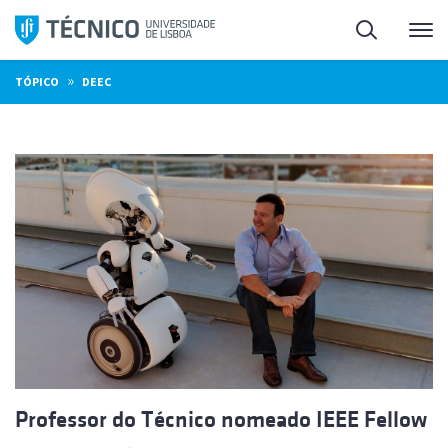
Saltar
Pesquisa
Me
para
o
»
TÓPICO
DEEC
conteúdo
Professor do Técnico nomeado IEEE Fellow