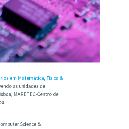
rios em Matemática, Física &
lvendo as unidades de
Lisboa, MARETEC-Centro de
oa.
Computer Science &