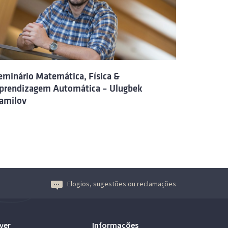
eminário Matemática, Física &
prendizagem Automática – Ulugbek
amilov
Elogios, sugestões ou reclamações
ver
Informações