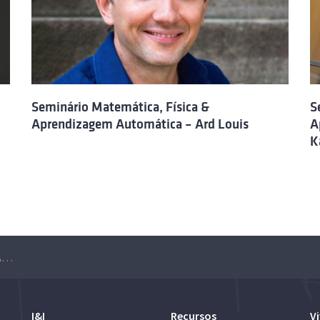
Seminário Matemática, Física &
S
Aprendizagem Automática – Ard Louis
A
K
Seminário Matemática, Física & Aprendizagem Automática – Simon S. Du
I&I
Recursos
Vi