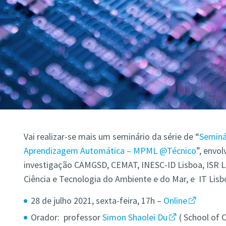
Vai realizar-se mais um seminário da série de “
Seminá
Aprendizagem Automática – MPML @Técnico
”, envo
investigação CAMGSD, CEMAT, INESC-ID Lisboa, ISR 
Ciência e Tecnologia do Ambiente e do Mar, e IT Lisb
28 de julho 2021, sexta-feira, 17h –
Online
Orador: professor
Simon Shaolei Du
( School of 