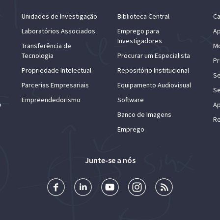
Unidades de Investigação
Biblioteca Central
Ca
Laboratórios Associados
Emprego para
Ap
Investigadores
Transferência de
Mo
Tecnologia
Procurar um Especialista
Pr
Propriedade Intelectual
Repositório Institucional
Se
Parcerias Empresariais
Equipamento Audiovisual
Se
Empreendedorismo
Software
e
Ap
Banco de Imagens
Re
Emprego
Junte-se a nós