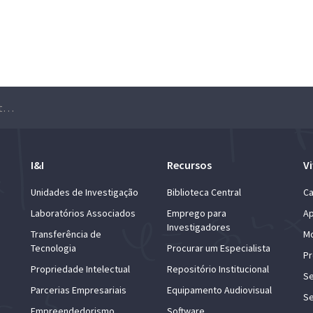
Seminário Probabilidades e Estatística – Manuel Cabral Morais
I&I
Recursos
Vi
Unidades de Investigação
Biblioteca Central
Ca
Laboratórios Associados
Emprego para
Ap
Investigadores
Transferência de
Mo
Tecnologia
Procurar um Especialista
Pr
Propriedade Intelectual
Repositório Institucional
Se
Parcerias Empresariais
Equipamento Audiovisual
Se
Empreendedorismo
Software