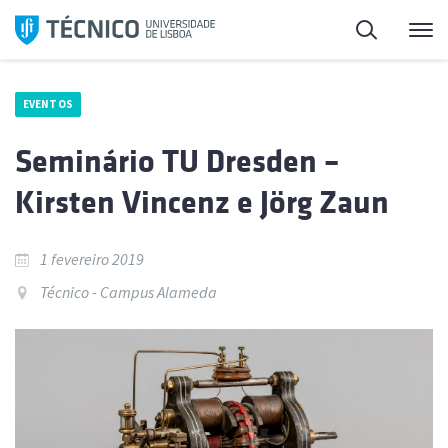
Saltar
Pesquisa
Me
para
o
conteúdo
EVENTOS
Seminário TU Dresden –
Kirsten Vincenz e Jörg Zaun
1 fevereiro 2019
Técnico - Campus Alameda