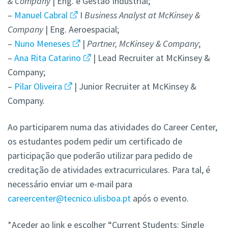
& Company
| Eng. e Gestão Industrial;
–
Manuel Cabral
I
Business Analyst at McKinsey &
Company
| Eng. Aeroespacial;
–
Nuno Meneses
|
Partner, McKinsey & Company
;
–
Ana Rita Catarino
| Lead Recruiter at McKinsey &
Company;
–
Pilar Oliveira
| Junior Recruiter at McKinsey &
Company.
Ao participarem numa das atividades do Career Center,
os estudantes podem pedir um certificado de
participação que poderão utilizar para pedido de
creditação de atividades extracurriculares. Para tal, é
necessário enviar um e-mail para
careercenter@tecnico.ulisboa.pt
após o evento.
*Aceder ao link e escolher “Current Students: Single