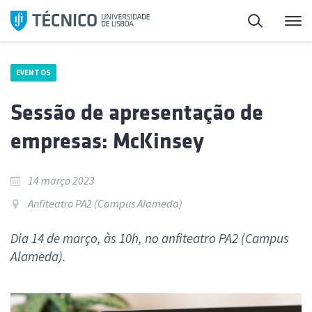
Saltar
Pesquisa
Me
para
o
conteúdo
EVENTOS
Sessão de apresentação de
empresas: McKinsey
14 março 2023
Anfiteatro PA2 (Campus Alameda)
Dia 14 de março, às 10h, no anfiteatro PA2 (Campus
Alameda).