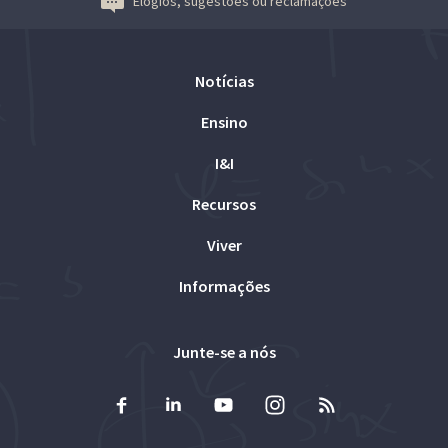
Elogios, sugestões ou reclamações
Notícias
Ensino
I&I
Recursos
Viver
Informações
Junte-se a nós