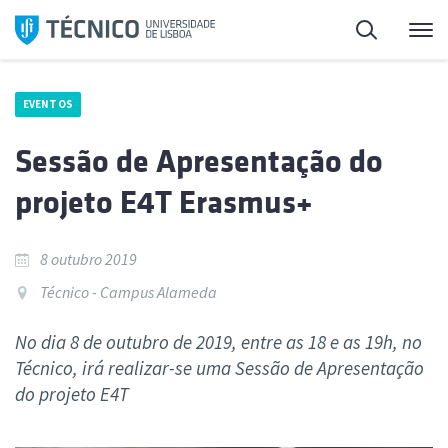
Saltar
Pesquisa
Me
para
o
conteúdo
EVENTOS
Sessão de Apresentação do
projeto E4T Erasmus+
8 outubro 2019
Técnico - Campus Alameda
No dia 8 de outubro de 2019, entre as 18 e as 19h, no
Técnico, irá realizar-se uma Sessão de Apresentação
do projeto E4T