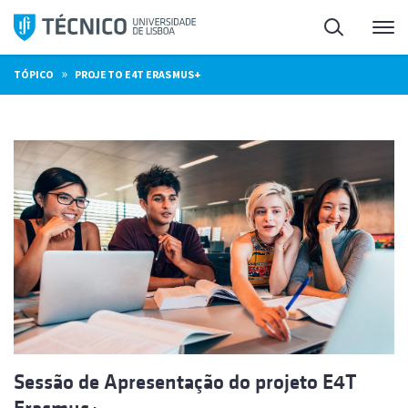
Saltar
Pesquisa
Me
para
o
»
TÓPICO
PROJETO E4T ERASMUS+
conteúdo
Sessão de Apresentação do projeto E4T