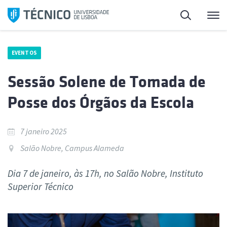
Saltar
Pesquisa
Me
para
o
conteúdo
EVENTOS
Sessão Solene de Tomada de
Posse dos Órgãos da Escola
7 janeiro 2025
Salão Nobre, Campus Alameda
Dia 7 de janeiro, às 17h, no Salão Nobre, Instituto
Superior Técnico