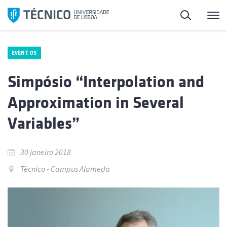
Saltar
Pesquisa
Me
para
o
conteúdo
EVENTOS
Simpósio “Interpolation and
Approximation in Several
Variables”
30 janeiro 2018
Técnico - Campus Alameda