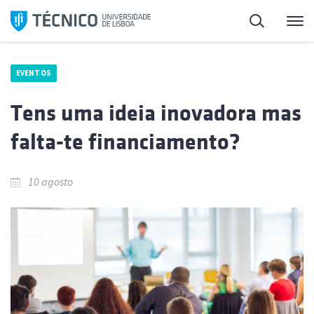
Saltar
Pesquisa
Me
para
o
conteúdo
EVENTOS
Tens uma ideia inovadora mas
falta-te financiamento?
10 agosto