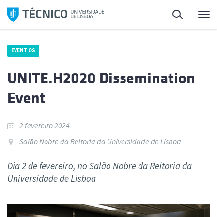
Saltar
Pesquisa
Me
para
o
conteúdo
EVENTOS
UNITE.H2020 Dissemination
Event
2 fevereiro 2024
Salão Nobre da Reitoria da Universidade de Lisboa
Dia 2 de fevereiro, no Salão Nobre da Reitoria da
Universidade de Lisboa