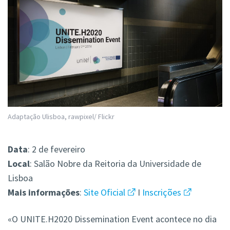
Adaptação Ulisboa, rawpixel/ Flickr
Data
: 2 de fevereiro
Local
: Salão Nobre da Reitoria da Universidade de
Lisboa
Mais
informações
:
Site Oficial
I
Inscrições
«O UNITE.H2020 Dissemination Event acontece no dia